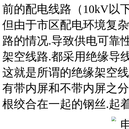
前的配电线路（10kV以
但由于市区配电环境复杂
路的情况.导致供电可靠性
架空线路.都采用绝缘导
这就是所谓的绝缘架空线
有带内屏和不带内屏之分
根绞合在一起的钢丝.起