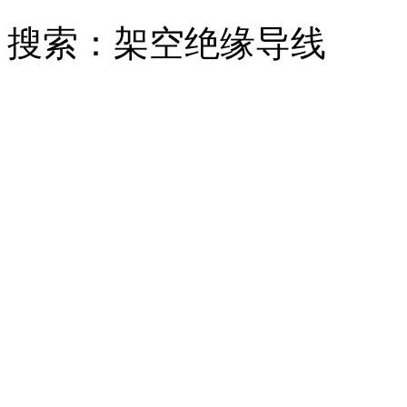
搜索：架空绝缘导线