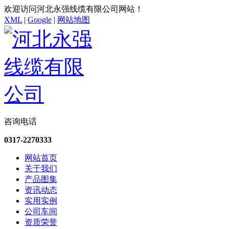
欢迎访问河北永强线缆有限公司网站！
XML
|
Google
|
网站地图
咨询电话
0317-2270333
网站首页
关于我们
产品图集
资讯动态
实用实例
公司车间
资质荣誉