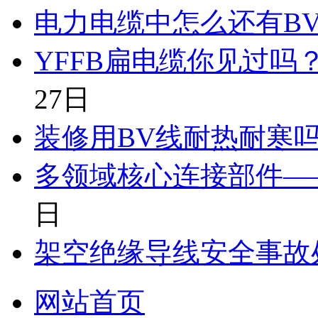
电力电缆中怎么还有B
YFFB扁电缆你见过吗
27日
装修用BV线耐热耐寒
多领域核心连接部件—
日
架空绝缘导线安全事故
网站首页