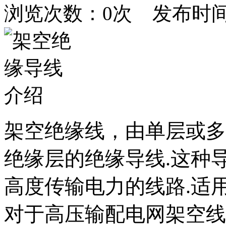
浏览次数：
0
次 发布时间：20
架空绝缘线，由单层或多
绝缘层的绝缘导线.这种
高度传输电力的线路.适
对于高压输配电网架空线