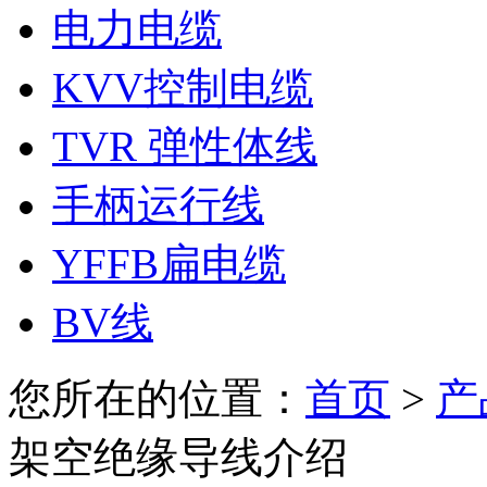
电力电缆
KVV控制电缆
TVR 弹性体线
手柄运行线
YFFB扁电缆
BV线
您所在的位置：
首页
>
产
架空绝缘导线介绍