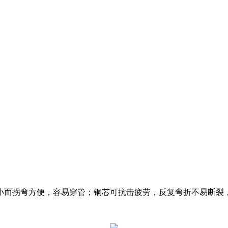
小而拐弯方便，容易穿管；铜芯可抗击疲劳，反复弯折不易断裂，